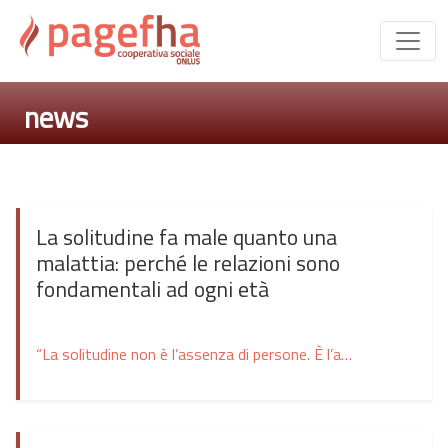
news
La solitudine fa male quanto una
malattia: perché le relazioni sono
fondamentali ad ogni età
“La solitudine non è l’assenza di persone. È l’assenza di relazioni.” Viviamo in un mondo in cui siamo costantemente connessi. Abbiamo uno smartphone sempre in mano, possiamo inviare un messaggio in pochi secondi, partecipare a una videochiamata o condividere un momento della nostra giornata con decine di persone. Eppure, mai come oggi, la solitudine rappresenta […]