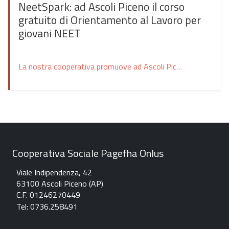
NeetSpark: ad Ascoli Piceno il corso
gratuito di Orientamento al Lavoro per
giovani NEET
La nostra cooperativa promuove ad Ascoli Piceno un corso gratuito di Orientamento al Lavoro nell’ambito del progetto NeetSpark, un’iniziativa dedicata ai giovani NEET tra i 18 e i 29 anni, , sostenuta da Fondazione Nazionale delle Comunicazioni, Il percorso formativo nasce con l’obiettivo di supportare i partecipanti nella definizione del proprio progetto professionale, offrendo strumenti […]
Cooperativa Sociale Pagefha Onlus
Viale Indipendenza, 42
63100 Ascoli Piceno (AP)
C.F. 01246270449
Tel: 0736.258491