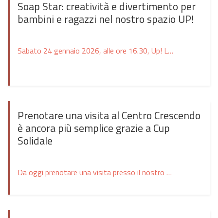
Soap Star: creatività e divertimento per
bambini e ragazzi nel nostro spazio UP!
Sabato 24 gennaio 2026, alle ore 16.30, Up! Laboratori di Comunità in Via Murri 30 ad Ascoli Piceno ospiterà Soap Star, un laboratorio dedicato a bambini e ragazzi per creare saponi artigianali. Durante l’attività, i partecipanti potranno sperimentare con colori, forme e profumi, dando vita a creazioni uniche in totale sicurezza. L’iniziativa rappresenta un’occasione speciale […]
Prenotare una visita al Centro Crescendo
è ancora più semplice grazie a Cup
Solidale
Da oggi prenotare una visita presso il nostro Centro Crescendo di Centobuchi è ancora più facile e veloce. Grazie alla collaborazione con il portale di prenotazione online Cup Solidale (https://www.cupsolidale.it/), puoi organizzare il tuo appuntamento in pochi semplici passaggi, direttamente da casa e senza attese. Un sistema di prenotazione pratico e immediato Attraverso Cup Solidale […]