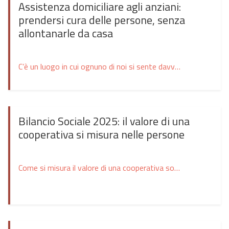
Assistenza domiciliare agli anziani:
prendersi cura delle persone, senza
allontanarle da casa
C’è un luogo in cui ognuno di noi si sente davvero al sicuro. Quel luogo, per la maggior parte delle persone, è la propria casa. Tra le mura domestiche ci sono ricordi, fotografie, abitudini costruite negli anni e piccoli gesti quotidiani che raccontano una vita intera. Per questo, quando l’età avanza o la salute inizia […]
Bilancio Sociale 2025: il valore di una
cooperativa si misura nelle persone
Come si misura il valore di una cooperativa sociale? Certamente attraverso i numeri, ma soprattutto attraverso le storie, le relazioni e le opportunità che ogni giorno riesce a costruire per le persone e per il territorio. È questo il significato del Bilancio Sociale 2025 della Cooperativa Sociale Pagefha: uno strumento che racconta non solo i […]