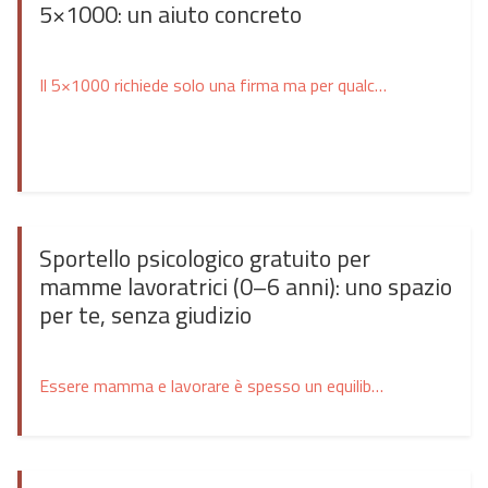
5×1000: un aiuto concreto
Il 5×1000 richiede solo una firma ma per qualcuno può diventare molto di più: un’opportunità, un sostegno concreto, una possibilità di crescita, autonomia e inclusione. Anche quest’anno è possibile destinare il proprio 5×1000 a Cooperativa Sociale Pagefha, scegliendo di sostenere progetti, servizi e attività che ogni giorno coinvolgono bambini, adolescenti, famiglie, persone con disabilità e […]
Sportello psicologico gratuito per
mamme lavoratrici (0–6 anni): uno spazio
per te, senza giudizio
Essere mamma e lavorare è spesso un equilibrio fatto di incastri, corse e responsabilità.Ci sono giorni in cui tutto fila liscio… e giorni in cui basta poco per sentirsi sopraffatte: la stanchezza che si accumula, il senso di colpa (“non sto facendo abbastanza”), la paura di non farcela, la fatica di tenere insieme lavoro, casa, […]