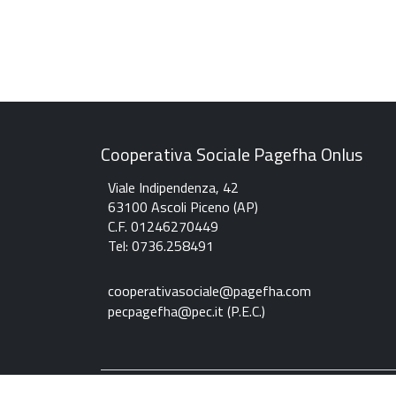
Cooperativa Sociale Pagefha Onlus
Viale Indipendenza, 42
63100 Ascoli Piceno (AP)
C.F. 01246270449
Tel: 0736.258491
c
ooperativasociale@pagefha.com
pecpagefha@pec.it (P.E.C.
)