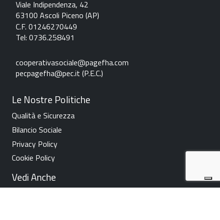
Viale Indipendenza, 42
63100 Ascoli Piceno (AP)
C.F. 01246270449
Tel: 0736.258491
c
ooperativasociale@pagefha.com
pecpagefha@pec.it (P.E.C.
)
Le Nostre Politiche
Qualità e Sicurezza
Bilancio Sociale
Privacy Policy
Cookie Policy
Vedi Anche
News
Contatti
Lavora Con Noi