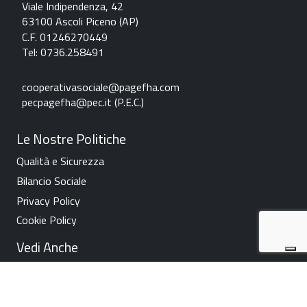
Viale Indipendenza, 42
63100 Ascoli Piceno (AP)
C.F. 01246270449
Tel: 0736.258491
c
ooperativasociale@pagefha.com
pecpagefha@pec.it (P.E.C.
)
Le Nostre Politiche
Qualità e Sicurezza
Bilancio Sociale
Privacy Policy
Cookie Policy
Vedi Anche
News
Contatti
Lavora Con Noi