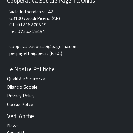
Cooperativa Sociale Pagefha Onlus
Viale Indipendenza, 42
63100 Ascoli Piceno (AP)
C.F. 01246270449
Tel: 0736.258491
c
ooperativasociale@pagefha.com
pecpagefha@pec.it (P.E.C.
)
Le Nostre Politiche
Qualità e Sicurezza
Bilancio Sociale
Privacy Policy
Cookie Policy
Vedi Anche
News
Contatti