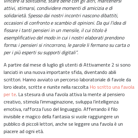
vincere la solitudine, stare bene con gli altri, mantenersi
attivi, stimarsi, condividere momenti di amicizia e di
solidarietà. Spesso dai nostri incontri nascono dibattiti,
occasioni di confronto e scambio di opinioni. Da qui l’idea di
fissare i tanti pensieri in un mensile, il cui titolo è
esemplificativo del modo in cui i nostri elaborati prendono
forma: i pensieri si rincorrono, le parole li fermano su carta o
per i più esperti su supporti digitali”
.
A partire dal mese di luglio gli utenti di Attivamente 2 si sono
lanciati in una nuova importante sfida, diventando abili
scrittori. Hanno avviato un percorso laboratoriale di favole da
loro ideate, scritte e riunite nella raccolta
Ho scritto una favola
per te
. La stesura di una favola attiva la mente al pensiero
creativo, stimola l’immaginazione, sviluppa l’intelligenza
emotiva, rafforza l’uso del linguaggio. Afferrando il filo
invisibile e magico della fantasia si vuole raggiungere un
pubblico di piccoli lettori, anche se leggere una favola è un
piacere ad ogni età.