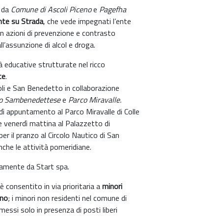
 da
Comune di Ascoli Piceno
e
Pagefha
nte su Strada
, che vede impegnati l’ente
n azioni di prevenzione e contrasto
all’assunzione di alcol e droga.
tà educative strutturate nel ricco
te
.
oli e San Benedetto in collaborazione
ico Sambenedettese
e
Parco Miravalle.
edì appuntamento al Parco Miravalle di Colle
 e venerdì mattina al Palazzetto di
 il pranzo al Circolo Nautico di San
che le attività pomeridiane.
tamente da Start spa.
è consentito in via prioritaria a
minori
eno
; i minori non residenti nel comune di
ssi solo in presenza di posti liberi