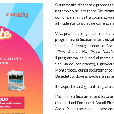
Sicuramente d’estate
è promossa
nell’ambito del progetto
Sicurame
comunale e la nostra cooperativa i
all’incidentalità stradale correlata 
Vela, piscina, volley e tante attivi
programma di
Sicuramente d’esta
Le attività si svolgeranno tra Asc
Libero Volley
1984
,
Circolo Naut
Il programma: dal lunedì al mercol
San Marco (con pranzo); il giovedì
Monterocco, quindi spostamento per
Benedetto, dove si svolgeranno an
Il trasporto sarà garantito gratui
L’accesso a
Sicuramente d’Estate
residenti nel Comune di Ascoli Pic
Ascoli Piceno potranno essere amme