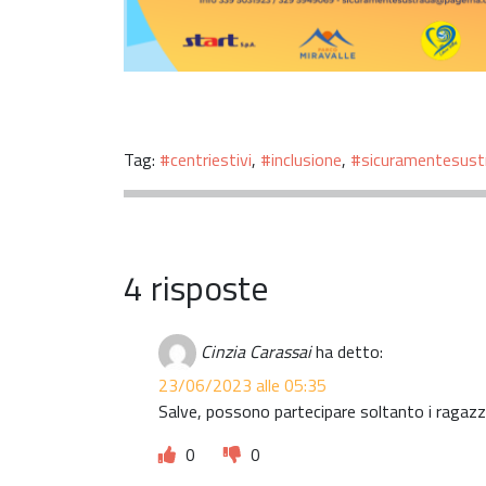
Tag:
#centriestivi
,
#inclusione
,
#sicuramentesust
4 risposte
Cinzia Carassai
ha detto:
23/06/2023 alle 05:35
Salve, possono partecipare soltanto i ragazzi
0
0